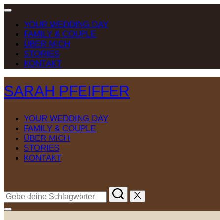
Navigation
umschalten
YOUR WEDDING DAY
FAMILY & COUPLE
ÜBER MICH
STORIES
KONTAKT
Zum
SARAH PFEIFFER
Inhalt
springen
YOUR WEDDING DAY
FAMILY & COUPLE
ÜBER MICH
STORIES
KONTAKT
Suchen
nach:
Seitenleiste