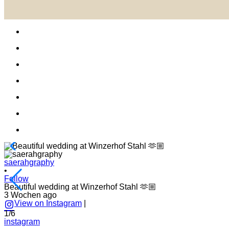
saerahgraphy
•
Follow
Beautiful wedding at Winzerhof Stahl 🫶🏼
3 Wochen ago
View on Instagram
|
1/6
instagram